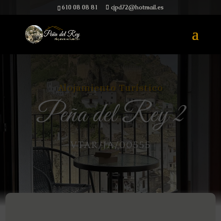
610 08 08 81
cjpd72@hotmail.es
Alojamiento Turístico
Peña del Rey 2
VTAR/JA/00555